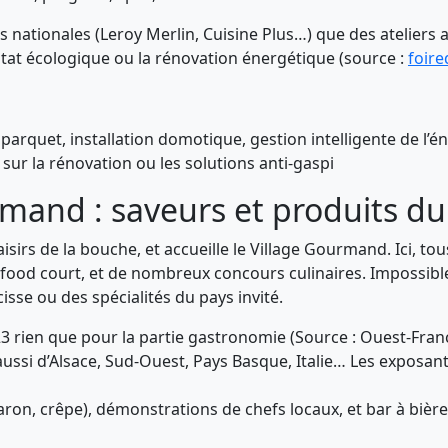
 nationales (Leroy Merlin, Cuisine Plus…) que des ateliers a
itat écologique ou la rénovation énergétique (source :
foir
arquet, installation domotique, gestion intelligente de l’é
sur la rénovation ou les solutions anti-gaspi
rmand : saveurs et produits du 
laisirs de la bouche, et accueille le Village Gourmand. Ici, to
 food court, et de nombreux concours culinaires. Impossible
sse ou des spécialités du pays invité.
23 rien que pour la partie gastronomie (Source : Ouest-Fran
aussi d’Alsace, Sud-Ouest, Pays Basque, Italie… Les exposants
ron, crêpe), démonstrations de chefs locaux, et bar à bière