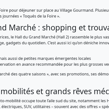
a Foire pour déjeuner sur place au Village Gourmand. Plusieu
 journées « Toqués de la Foire ».
and Marché : shopping et trouva
rices, le Hall du Grand Marché (Hall 2) rassemble le plus va
e, gadgets du quotidien. C’est aussi ici qu’on déniche inno
 mais aussi de petites marques émergentes locales
éservation en avance recommandée pour les plus grosses ve
 marché des quatre saisons », avec ses promotions, ses dém
, mobilités et grands rêves mé
uto-mobilité occupe toute l’aile sud du site, notamment les 
ectriques, SUV, utilitaires – souvent avec des offres « spéc