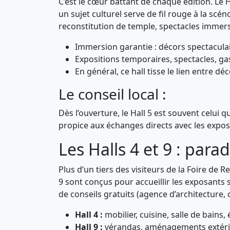
C’est le cœur battant de chaque édition. Le
un sujet culturel serve de fil rouge à la scé
reconstitution de temple, spectacles immers
Immersion garantie : décors spectaculair
Expositions temporaires, spectacles, ga
En général, ce hall tisse le lien entre d
Le conseil local :
Dès l’ouverture, le Hall 5 est souvent celui q
propice aux échanges directs avec les exposa
Les Halls 4 et 9 : para
Plus d’un tiers des visiteurs de la Foire de 
9 sont conçus pour accueillir les exposants s
de conseils gratuits (agence d’architecture,
Hall 4 :
mobilier, cuisine, salle de bains,
Hall 9 :
vérandas, aménagements extérieu