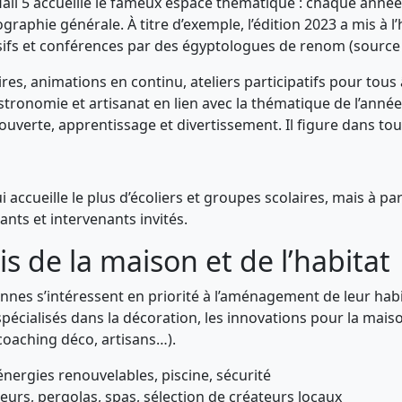
 Hall 5 accueille le fameux espace thématique : chaque ann
nographie générale. À titre d’exemple, l’édition 2023 a mis à 
ifs et conférences par des égyptologues de renom (source 
es, animations en continu, ateliers participatifs pour tous
stronomie et artisanat en lien avec la thématique de l’année
écouverte, apprentissage et divertissement. Il figure dans tou
ui accueille le plus d’écoliers et groupes scolaires, mais à p
nts et intervenants invités.
dis de la maison et de l’habitat
Rennes s’intéressent en priorité à l’aménagement de leur habi
pécialisés dans la décoration, les innovations pour la maison
 coaching déco, artisans…).
 énergies renouvelables, piscine, sécurité
rs, pergolas, spas, sélection de créateurs locaux