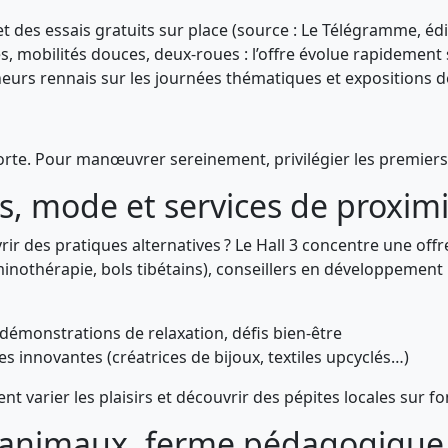
t des essais gratuits sur place (source : Le Télégramme, édi
s, mobilités douces, deux-roues : l’offre évolue rapidement s
neurs rennais sur les journées thématiques et expositions d
forte. Pour manœuvrer sereinement, privilégier les premiers
sirs, mode et services de proxim
des pratiques alternatives ? Le Hall 3 concentre une offre 
minothérapie, bols tibétains), conseillers en développemen
, démonstrations de relaxation, défis bien-être
 innovantes (créatrices de bijoux, textiles upcyclés…)
ulent varier les plaisirs et découvrir des pépites locales sur
: animaux, ferme pédagogique e