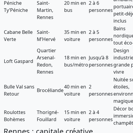
Péniche
Saint-
20 min en
2 à 6
portuair
Ty’Péniche
Martin,
bus
personnes
petit-dé
Rennes
inclus
Bains
Cabane Belle
Saint-
35 min en
2 à 5
nordique
Verte
M’Hervé
voiture
personnes
tout éco
Quartier
Design
Arsenal-
18 min en
Jusqu’à 8
industrie
Loft Gaspard
Redon,
bus/métro
personnes
grande p
Rennes
vivre
Nuitée s
Bulle Val sans
40 min en
2
étoiles,
Brocéliande
Retour
voiture
personnes
environ
magiqu
Décor b
Roulottes
Thorigné-
15 min en
2 à 4
immersi
Bohèmes
Fouillard
voiture
personnes
champêt
Rennes : capitale créative