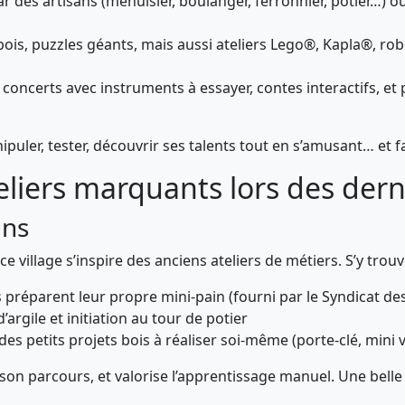
 des artisans (menuisier, boulanger, ferronnier, potier…) où
bois, puzzles géants, mais aussi ateliers Lego®, Kapla®, r
 concerts avec instruments à essayer, contes interactifs, et
ipuler, tester, découvrir ses talents tout en s’amusant… et f
liers marquants lors des dern
ans
 ce village s’inspire des anciens ateliers de métiers. S’y tro
s préparent leur propre mini-pain (fourni par le Syndicat d
rgile et initiation au tour de potier
s petits projets bois à réaliser soi-même (porte-clé, mini 
on parcours, et valorise l’apprentissage manuel. Une belle 