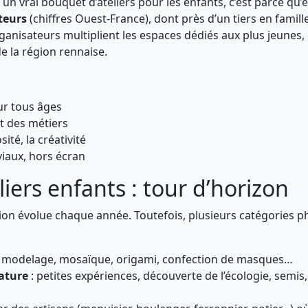
un vrai bouquet d’ateliers pour les enfants, c’est parce qu’e
iteurs
(chiffres Ouest-France), dont près d’un tiers en fami
nisateurs multiplient les espaces dédiés aux plus jeunes, e
de la région rennaise.
our tous âges
et des métiers
sité, la créativité
iaux, hors écran
iers enfants : tour d’horizon
tion évolue chaque année. Toutefois, plusieurs catégories p
, modelage, mosaïque, origami, confection de masques…
nature
: petites expériences, découverte de l’écologie, semis,