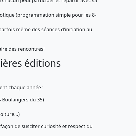
 chacun peut participer et repartir avec sa
obotique (programmation simple pour les 8-
 parfois même des séances d’initiation au
aire des rencontres!
ières éditions
uvent chaque année :
es Boulangers du 35)
voiture…)
façon de susciter curiosité et respect du